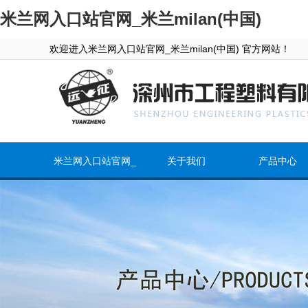
米兰网入口站官网_米兰milan(中国)
欢迎进入米兰网入口站官网_米兰milan(中国) 官方网站！
米兰网入口站官网_
关于我们
产品中心
米兰milan(中国)