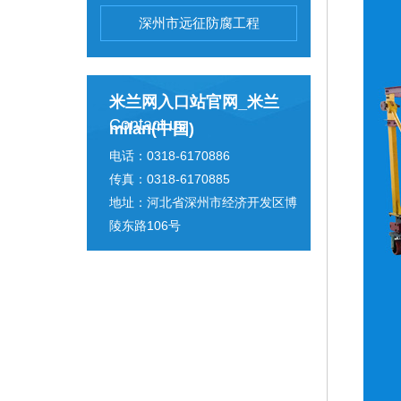
深州市远征防腐工程
米兰网入口站官网_米兰
Contact us
milan(中国)
电话：0318-6170886
传真：0318-6170885
地址：河北省深州市经济开发区博
陵东路106号