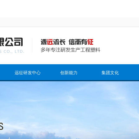
远征研发中心
创新能力
集团文化