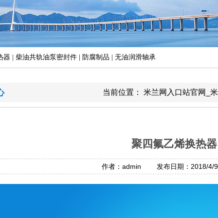
热器 | 柴油共轨油泵密封件 | 防腐制品 | 无油润滑轴承
心
当前位置：
米兰网入口站官网_米兰m
聚四氟乙烯换热器
作者：admin 发布日期：2018/4/9 1