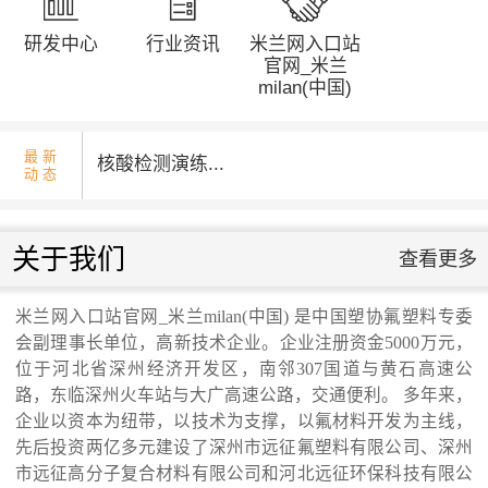
米兰网入口站官网_
研发中心
行业资讯
米兰网入口站
米兰milan(中国)
官网_米兰
milan(中国)
米兰网入口站官网_
米兰milan(中国)
最 新
核酸检测演练...
动 态
国庆升旗仪式...
关于我们
查看更多
省发改委领导来我公司调研走访...
米兰网入口站官网_米兰milan(中国) 是中国塑协氟塑料专委
会副理事长单位，高新技术企业。企业注册资金5000万元，
交通运输行业标准《桥梁支座用高分子材料
位于河北省深州经济开发区，南邻307国道与黄石高速公
路，东临深州火车站与大广高速公路，交通便利。 多年来，
企业以资本为纽带，以技术为支撑，以氟材料开发为主线，
滑板》 送审稿审查会在京召开...
先后投资两亿多元建设了深州市远征氟塑料有限公司、深州
市远征高分子复合材料有限公司和河北远征环保科技有限公