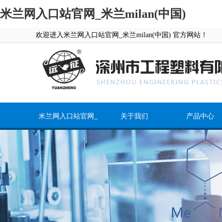
米兰网入口站官网_米兰milan(中国)
欢迎进入米兰网入口站官网_米兰milan(中国) 官方网站！
米兰网入口站官网_
关于我们
产品中心
米兰milan(中国)