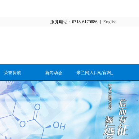
服务电话：0318-6170886 |
English
荣誉资质
新闻动态
米兰网入口站官网_
米兰milan(中国)