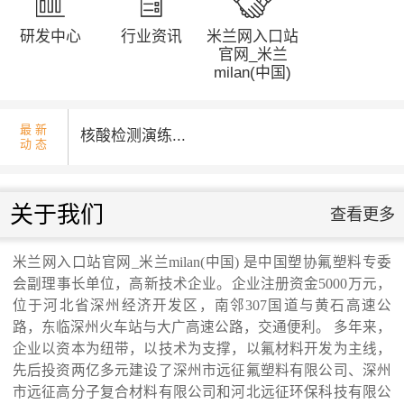
米兰网入口站官网_
研发中心
行业资讯
米兰网入口站
米兰milan(中国)
官网_米兰
milan(中国)
米兰网入口站官网_
米兰milan(中国)
最 新
核酸检测演练...
动 态
国庆升旗仪式...
关于我们
查看更多
省发改委领导来我公司调研走访...
米兰网入口站官网_米兰milan(中国) 是中国塑协氟塑料专委
会副理事长单位，高新技术企业。企业注册资金5000万元，
交通运输行业标准《桥梁支座用高分子材料
位于河北省深州经济开发区，南邻307国道与黄石高速公
路，东临深州火车站与大广高速公路，交通便利。 多年来，
企业以资本为纽带，以技术为支撑，以氟材料开发为主线，
滑板》 送审稿审查会在京召开...
先后投资两亿多元建设了深州市远征氟塑料有限公司、深州
市远征高分子复合材料有限公司和河北远征环保科技有限公